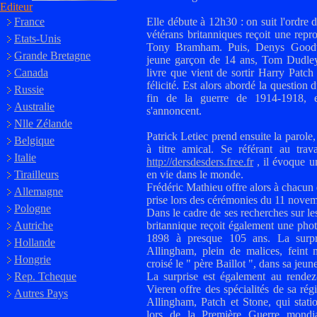
Editeur
France
Elle débute à 12h30 : on suit l'ordre 
vétérans britanniques reçoit une repr
Etats-Unis
Tony Bramham. Puis, Denys Goodw
Grande Bretagne
jeune garçon de 14 ans, Tom Dudley
Canada
livre que vient de sortir Harry Patch 
félicité. Est alors abordé la question 
Russie
fin de la guerre de 1914-1918, 
Australie
s'annoncent.
Nlle Zélande
Patrick Letiec prend ensuite la parole
Belgique
à titre amical. Se référant au tra
Italie
http://dersdesders.free.fr
, il évoque u
Tirailleurs
en vie dans le monde.
Frédéric Mathieu offre alors à chacun 
Allemagne
prise lors des cérémonies du 11 nove
Pologne
Dans le cadre de ses recherches sur l
Autriche
britannique reçoit également une phot
1898
à presque 105 ans. La surpr
Hollande
Allingham, plein de malices, feint
Hongrie
croisé le " père Baillot ", dans sa jeun
Rep. Tcheque
La surprise est également au rende
Vieren offre des spécialités de sa r
Autres Pays
Allingham, Patch et Stone, qui statio
lors de la Première Guerre mondia